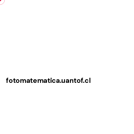
Skip
to
content
fotomatematica.uantof.cl